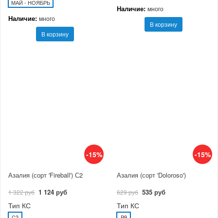
МАЙ - НОЯБРЬ
Наличие:
много
Наличие:
много
В корзину
В корзину
-15%
-15%
Азалия (сорт 'Fireball') С2
Азалия (сорт 'Doloroso')
1 124 руб
535 руб
1 322 руб
629 руб
Тип КС
Тип КС
C2
P9