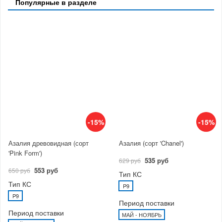
Популярные в разделе
-15%
-15%
Азалия древовидная (сорт
Азалия (сорт 'Chanel')
'Pink Form')
535 руб
629 руб
553 руб
650 руб
Тип КС
Тип КС
P9
P9
Период поставки
Период поставки
МАЙ - НОЯБРЬ