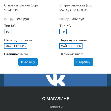
Спирея японская (сорт
Спирея японская (сорт
'Firelight')
'Zen’Spirit® GOLD')
248 руб
342 руб
275 руб
380 руб
Тип КС
Тип КС
P9
P9
Период поставки
Период поставки
МАЙ - НОЯБРЬ
МАЙ - НОЯБРЬ
Наличие:
Наличие:
много
много
В корзину
В корзину
О МАГАЗИНЕ
Новости