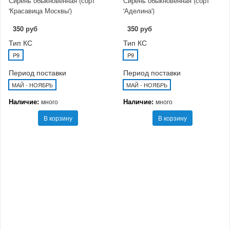
Сирень обыкновенная (сорт
Сирень обыкновенная (сорт
'Красавица Москвы')
'Аделина')
350 руб
350 руб
Тип КС
Тип КС
P9
P9
Период поставки
Период поставки
МАЙ - НОЯБРЬ
МАЙ - НОЯБРЬ
Наличие:
Наличие:
много
много
В корзину
В корзину