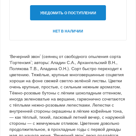
УВЕДОМИТЬ О ПОСТУПЛЕНИИ
НЕТ В НАЛИЧИИ
‘Вечерний звон’ (сеянец от свободного опыления сорта
‘Гортензия’; авторы: Аладин С.А., Архангельский В.Н.,
Полякова Т.В., Аладина О.Н.). Сорт быстро переходит к
цветению. Тяжёлые, крупные многовершинные соцветия
хороши на фоне свежей светло-зелёной листвы. Цветки
очень крупные, простые, с сильным нежным ароматом.
Тёмно-розовые бутоны с лёгким шоколадным оттенком,
иногда зеленоватые на вершине, гармонично сочетаются
с тёплыми нежно-розовыми лепестками. Лепестки с
внутренней стороны окрашены в лёгкие кофейные тона,
— как тёплый, тихий, ласковый летний вечер, с наружной
стороны — с жемчужным отливом. Цветение довольно
продолжительное, в прохладные годы с первой декады
мая до начала июня. ‘Вечерний звон’ легко поддаётся