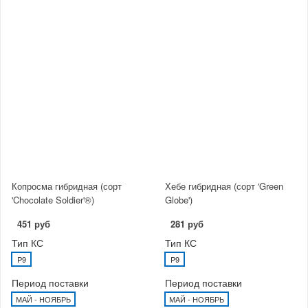
Копросма гибридная (сорт
Хебе гибридная (сорт 'Green
'Chocolate Soldier'®)
Globe')
451 руб
281 руб
Тип КС
Тип КС
P9
P9
Период поставки
Период поставки
МАЙ - НОЯБРЬ
МАЙ - НОЯБРЬ