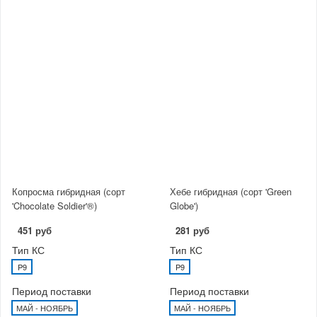
Копросма гибридная (сорт
Хебе гибридная (сорт 'Green
'Chocolate Soldier'®)
Globe')
451 руб
281 руб
Тип КС
Тип КС
P9
P9
Период поставки
Период поставки
МАЙ - НОЯБРЬ
МАЙ - НОЯБРЬ