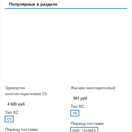
Популярные в разделе
Эджвортия
Жасмин многоцветковый
золотистоцветковая C5
301 руб
4 620 руб
Тип КС
Тип КС
P9
C5
Период поставки
Период поставки
МАЙ - НОЯБРЬ