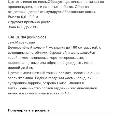
Цветет с июня по июль.Образует цветочные почки как на
прошлогодних, так и на новых побегах. Обрезка
отцветших цветков стимулирует образование новых.
Высота 0,6 - 0,9 м.
Огруглая привычка роста.
Зона 6-7. До -12С
GARDENIA jasminoides
сем.Мареновые
Вечнозелёный колючий кустарник до 180 см высотой, с
ветвящимися стеблями, буроватой и шелушащейся
корой, имеет глянцевые короткочерешковые,
широколанцетные или обратнояйцевидные листья
длиной до 8 см.
Цветки имеют нежный тонкий аромат, напоминающий
запах жасмина. Родина гардении жасминовидной —
субтропики Африки, острова Рюкю, Япония и
Китай.Большинство сортов гардении жасминовидной
являются зимостойкий в зонах 7 -10.
Популярные в разделе