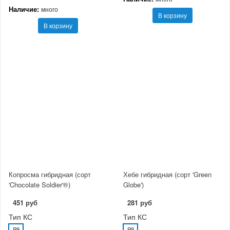
Наличие:
много
В корзину
В корзину
Копросма гибридная (сорт
Хебе гибридная (сорт 'Green
'Chocolate Soldier'®)
Globe')
451 руб
281 руб
Тип КС
Тип КС
P9
P9