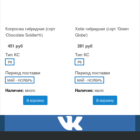
Копросма гибридная (сорт
Хебе гибридная (сорт 'Green
'Chocolate Soldier'®)
Globe')
451 руб
281 руб
Тип КС
Тип КС
P9
P9
Период поставки
Период поставки
МАЙ - НОЯБРЬ
МАЙ - НОЯБРЬ
Наличие:
Наличие:
много
мало
В корзину
В корзину