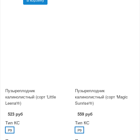
Пузыреплодник
Пузыреплодник
калинолистный (сорт 'Little
калинолистный (сорт 'Magic
Leena'®)
Sunrise'®)
523 руб
559 руб
Тип КС
Тип КС
P9
P9