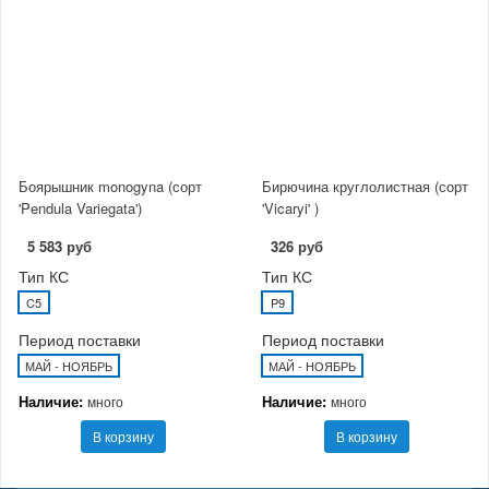
Боярышник monogyna (сорт
Бирючина круглолистная (сорт
'Pendula Variegata')
'Vicaryi' )
5 583 руб
326 руб
Тип КС
Тип КС
C5
P9
Период поставки
Период поставки
МАЙ - НОЯБРЬ
МАЙ - НОЯБРЬ
Наличие:
Наличие:
много
много
В корзину
В корзину