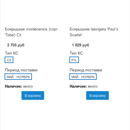
Боярышник mordenensis (сорт
Боярышник laevigata 'Paul`s
'Toba') С3
Scarlet'
2 703 руб
1 829 руб
Тип КС
Тип КС
C3
P1L
Период поставки
Период поставки
МАЙ - НОЯБРЬ
МАЙ - НОЯБРЬ
Наличие:
Наличие:
много
много
В корзину
В корзину