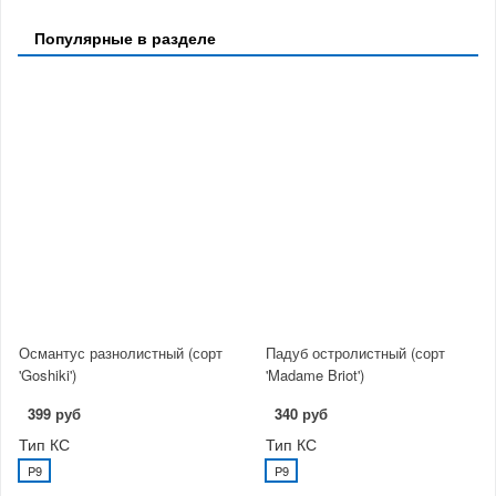
Популярные в разделе
Османтус разнолистный (сорт
Падуб остролистный (сорт
'Goshiki')
'Madame Briot')
399 руб
340 руб
Тип КС
Тип КС
P9
P9