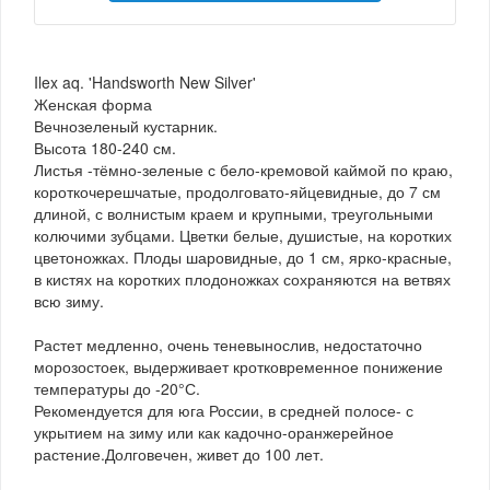
Ilex aq. 'Handsworth New Silver'
Женская форма
Вечнозеленый кустарник.
Высота 180-240 см.
Листья -тёмно-зеленые с бело-кремовой каймой по краю,
короткочерешчатые, продолговато-яйцевидные, до 7 см
длиной, с волнистым краем и крупными, треугольными
колючими зубцами. Цветки белые, душистые, на коротких
цветоножках. Плоды шаровидные, до 1 см, ярко-красные,
в кистях на коротких плодоножках сохраняются на ветвях
всю зиму.
Растет медленно, очень теневынослив, недостаточно
морозостоек, выдерживает кротковременное понижение
температуры до -20°С.
Рекомендуется для юга России, в средней полосе- с
укрытием на зиму или как кадочно-оранжерейное
растение.Долговечен, живет до 100 лет.