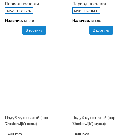
Период поставки
Период поставки
МАЙ - НОЯБРЬ
МАЙ - НОЯБРЬ
Наличие:
Наличие:
много
много
В корзину
В корзину
Падуб мутовчатый (сорт
Падуб мутовчатый (сорт
'Oosterwijk') жен.ф.
'Oosterwijk') муж.ф.
490 руб
490 руб