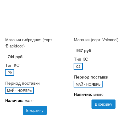
Магония гибридная (сорт
Магония (сорт 'Volcano')
'Blackfoot')
937 руб
744 руб
Тип КС
Тип КС
C2
P9
Период поставки
Период поставки
МАЙ - НОЯБРЬ
МАЙ - НОЯБРЬ
Наличие:
много
Наличие:
мало
В корзину
В корзину