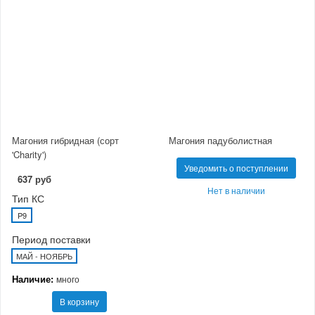
Магония гибридная (сорт
Магония падуболистная
'Charity')
Уведомить о поступлении
637 руб
Нет в наличии
Тип КС
P9
Период поставки
МАЙ - НОЯБРЬ
Наличие:
много
В корзину