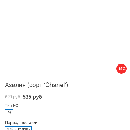
-15%
Азалия (сорт 'Chanel')
535 руб
629 руб
Тип КС
P9
Период поставки
МАЙ - НОЯБРЬ