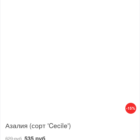
-15%
Азалия (сорт 'Cecile')
535 руб
629 руб