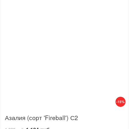
-15%
Азалия (сорт 'Fireball') С2