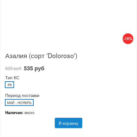
-15%
Азалия (сорт 'Doloroso')
535 руб
629 руб
Тип КС
P9
Период поставки
МАЙ - НОЯБРЬ
Наличие:
много
В корзину