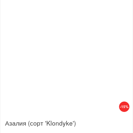
-15%
Азалия (сорт 'Klondyke')