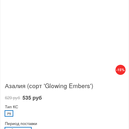
-15%
Азалия (сорт 'Glowing Embers')
535 руб
629 руб
Тип КС
P9
Период поставки