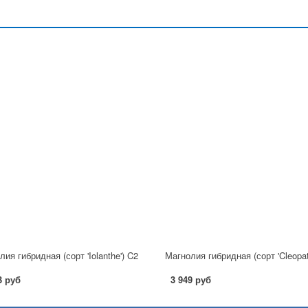
ия гибридная (сорт 'Iolanthe') C2
3 руб
3 949 руб