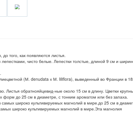
 до того, как появляются листья.
 лепестками, чисто белые. Лепестки толстые, длиной 9 см и ширин
.
ецветной (М. denudata х М. liliflora), выведенный во Франции в 1
о. Листья обратнояйцевид-ные около 15 см в длину. Цветки крупн
х форм до 25 см в диаметре, с тонким ароматом или без запаха.
з самых широко культивируемых магнолий в мире.до 25 см в диаме
 самых широко культивируемых магнолий в мире.Эта магнолия