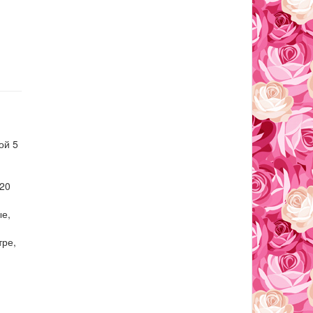
ой 5
820
ые,
тре,