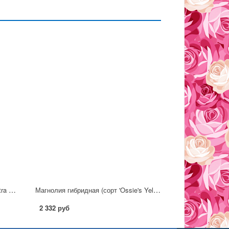
Магнолия гибридная (сорт 'Cleopatra ®') С3
Магнолия гибридная (сорт 'Ossie's Yellow') С3
2 332 руб