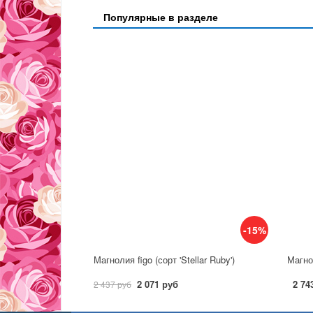
Популярные в разделе
-15%
Магнолия figo (сорт 'Stellar Ruby')
Магнол
2 071 руб
2 74
2 437 руб