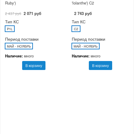
Ruby')
'Iolanthe') C2
2 071 руб
2 743 руб
2 437 руб
Тип КС
Тип КС
P1L
C2
Период поставки
Период поставки
МАЙ - НОЯБРЬ
МАЙ - НОЯБРЬ
Наличие:
Наличие:
много
много
В корзину
В корзину