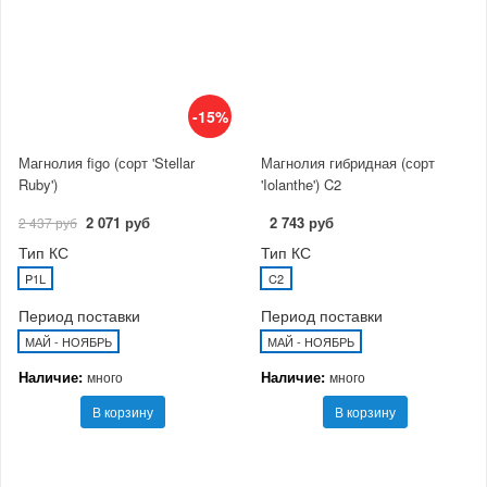
-15%
Магнолия figo (сорт 'Stellar
Магнолия гибридная (сорт
Ruby')
'Iolanthe') C2
2 071 руб
2 743 руб
2 437 руб
Тип КС
Тип КС
P1L
C2
Период поставки
Период поставки
МАЙ - НОЯБРЬ
МАЙ - НОЯБРЬ
Наличие:
Наличие:
много
много
В корзину
В корзину