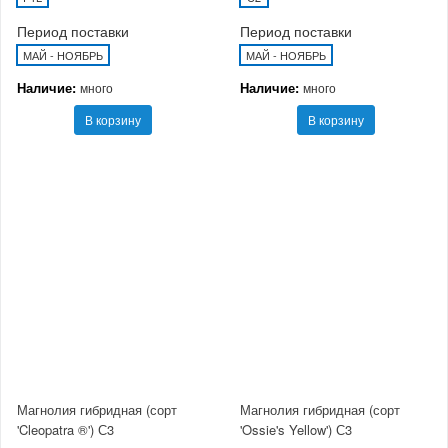
Период поставки
Период поставки
МАЙ - НОЯБРЬ
МАЙ - НОЯБРЬ
Наличие:
Наличие:
много
много
В корзину
В корзину
Магнолия гибридная (сорт
Магнолия гибридная (сорт
'Cleopatra ®') С3
'Ossie's Yellow') С3