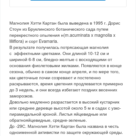
Магнолия Хэтти Картан была выведена в 1995 г. Дорис
Стоун из Бруклинского ботанического сада путем
перекрестного опыления н(m.acuminata x magnolia x
liliiflora) и сорт Evamaria.
В результате получилась потрясающая магнолия
с эффектными цветками. Они длиной 10-12 см и
шириной 6-8 см, бледно-желтые с восходящими от
основания фиолетовыми жилками. Появляются в конце
сезона, обычно в самом конце апреля, и по мере того,
как цветочные почки созревают и постепенно
раскрываются, время цветения продлевается примерно
до 3 недель, и они всегда избегают поздних весенних
заморозков.
Довольно медленно разрастается в высокий кустарник
или среднее деревце высотой около 5 м в садах с узко-
пирамидальной кроной. Листья яйцевидные или
обратнояйцевидные, средне-зеленые.
До -29С. Магнолия Хэтти Картан была названа в честь
одноименной активистки по защите окружающей среды.