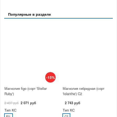
Популярные в разделе
-15%
Магнолия figo (сорт 'Stellar
Магнолия гибридная (сорт
Ruby')
'Iolanthe') C2
2 071 руб
2 743 руб
2 437 руб
Тип КС
Тип КС
P1L
C2