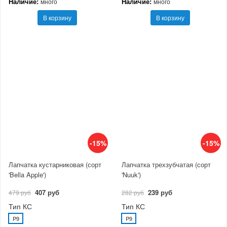
Наличие:
Наличие:
много
много
В корзину
В корзину
-15%
-15%
Лапчатка кустарниковая (сорт
Лапчатка трехзубчатая (сорт
'Bella Apple')
'Nuuk')
407 руб
239 руб
479 руб
282 руб
Тип КС
Тип КС
P9
P9