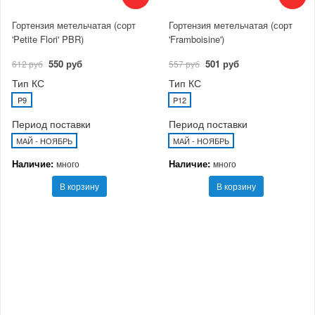
Гортензия метельчатая (сорт
Гортензия метельчатая (сорт
'Petite Flori' PBR)
'Framboisine')
550 руб
501 руб
612 руб
557 руб
Тип КС
Тип КС
P9
P12
Период поставки
Период поставки
МАЙ - НОЯБРЬ
МАЙ - НОЯБРЬ
Наличие:
Наличие:
много
много
В корзину
В корзину