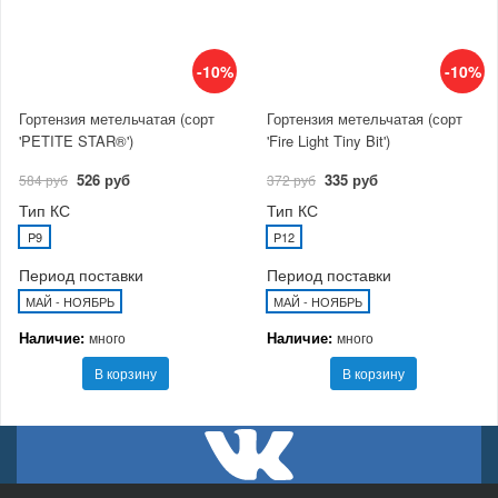
-10%
-10%
Гортензия метельчатая (сорт
Гортензия метельчатая (сорт
'PETITE STAR®')
'Fire Light Tiny Bit')
526 руб
335 руб
584 руб
372 руб
Тип КС
Тип КС
P9
P12
Период поставки
Период поставки
МАЙ - НОЯБРЬ
МАЙ - НОЯБРЬ
Наличие:
Наличие:
много
много
В корзину
В корзину