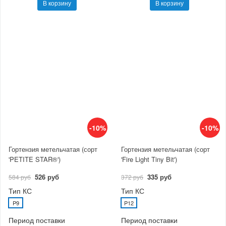
В корзину
В корзину
-10%
-10%
Гортензия метельчатая (сорт
Гортензия метельчатая (сорт
'PETITE STAR®')
'Fire Light Tiny Bit')
526 руб
335 руб
584 руб
372 руб
Тип КС
Тип КС
P9
P12
Период поставки
Период поставки