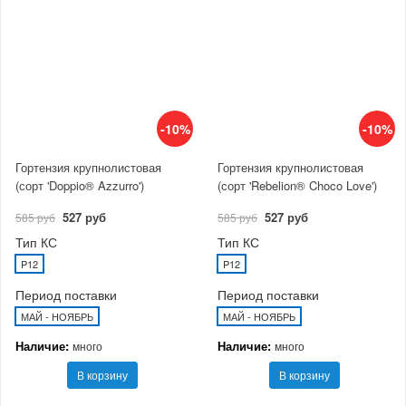
-10%
-10%
Гортензия крупнолистовая
Гортензия крупнолистовая
(сорт 'Doppio® Azzurro')
(сорт 'Rebelion® Choco Love')
527 руб
527 руб
585 руб
585 руб
Тип КС
Тип КС
P12
P12
Период поставки
Период поставки
МАЙ - НОЯБРЬ
МАЙ - НОЯБРЬ
Наличие:
Наличие:
много
много
В корзину
В корзину