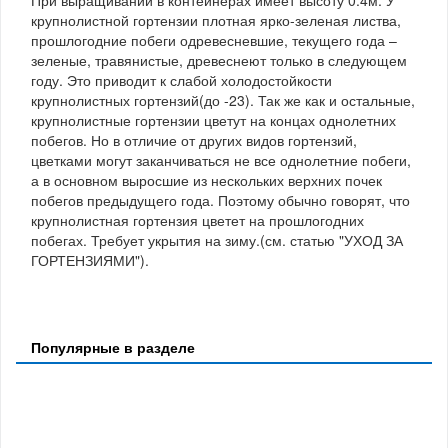
При выращивании в контейнерах имеет высоту 0.4м. У
крупнолистной гортензии плотная ярко-зеленая листва,
прошлогодние побеги одревесневшие, текущего года –
зеленые, травянистые, древеснеют только в следующем
году. Это приводит к слабой холодостойкости
крупнолистных гортензий(до -23). Так же как и остальные,
крупнолистные гортензии цветут на концах однолетних
побегов. Но в отличие от других видов гортензий,
цветками могут заканчиваться не все однолетние побеги,
а в основном выросшие из нескольких верхних почек
побегов предыдущего года. Поэтому обычно говорят, что
крупнолистная гортензия цветет на прошлогодних
побегах. Требует укрытия на зиму.(см. статью "УХОД ЗА
ГОРТЕНЗИЯМИ").
Популярные в разделе