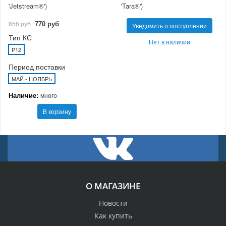
'Jetstream®')
'Tara®')
770 руб
856 руб
Уведомить о поступлении
Тип КС
Нет в наличии
P12
Период поставки
МАЙ - НОЯБРЬ
Наличие:
много
В корзину
О МАГАЗИНЕ
Новости
Как купить