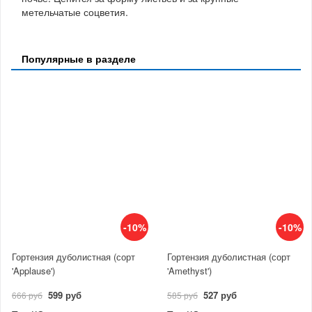
метельчатые соцветия.
Популярные в разделе
-10%
-10%
Гортензия дуболистная (сорт
Гортензия дуболистная (сорт
'Applause')
'Amethyst')
599 руб
527 руб
666 руб
585 руб