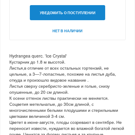
УВЕДОМИТЬ О ПОСТУПЛЕНИИ
НЕТ В НАЛИЧИИ
Hydrangea querc. 'Ice Crystal'
Кустарник до 1.8 м высотой.
Листья,в отличие от всех остальных гортензий, не
цельные, а 3—7-лопастные, похожие на листья дуба,
откуда и произошло видовое название .
Листья сверху серебристо-зеленые и голые, снизу
опушенные, до 20 см длиной.
К осени оттенок листвы практически не меняется.
Соцветия метельчатые, до 30см длиной, с
многочисленными белыми плодушими и стерильными
цветками величиной 3-4 см.
Цветет в июне-августе, плоды созревают в сентябре. Не
переносит извести, нуждается во влажной богатой легкой
почве. Ценится за форму листьев и за крупные