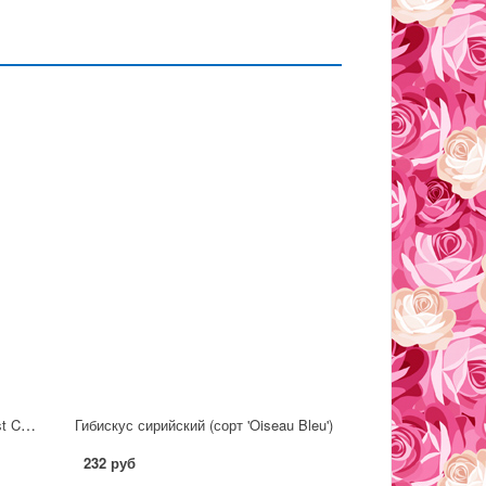
Гибискус сирийский (сорт 'Starburst Chiffon' ®)
Гибискус сирийский (сорт 'Oiseau Bleu')
232 руб