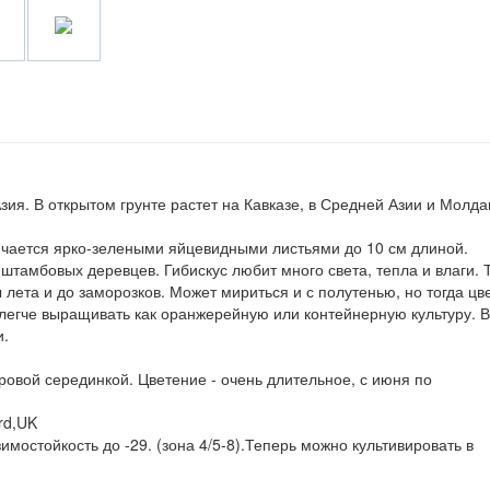
Азия. В открытом грунте растет на Кавказе, в Средней Азии и Молда
ичается ярко-зелеными яйцевидными листьями до 10 см длиной.
тамбовых деревцев. Гибискус любит много света, тепла и влаги. 
 лета и до заморозков. Может мириться и с полутенью, но тогда цв
 легче выращивать как оранжерейную или контейнерную культуру. В
и.
ровой серединкой. Цветение - очень длительное, с июня по
rd,UK
имостойкость до -29. (зона 4/5-8).Теперь можно культивировать в