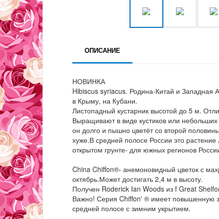
ОПИСАНИЕ
НОВИНКА
Hibiscus syriacus. Родина-Китай и Западная 
в Крыму, на Кубани.
Листопадный кустарник высотой до 5 м. Отл
Выращивают в виде кустиков или небольших ш
он долго и пышно цветёт со второй половины
хуже.В средней полосе России это растение
открытом грунте- для южных регионов Росси
China Chiffon®- анемоновидный цветок с мах
октябрь.Может достигать 2,4 м в высоту.
Получен Roderick Ian Woods из f Great Shelfo
Важно! Серия Chiffon' ® имеет повышенную з
средней полосе с зимним укрытием.