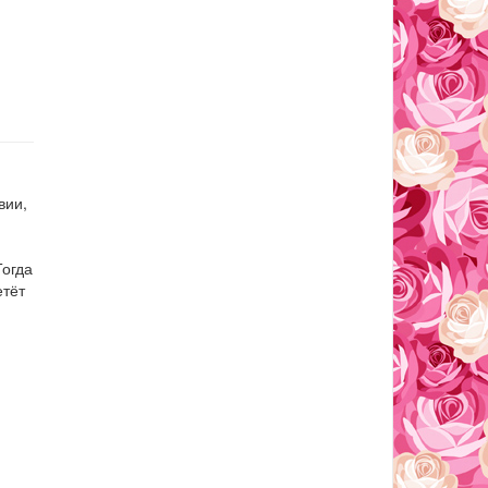
вии,
Тогда
етёт