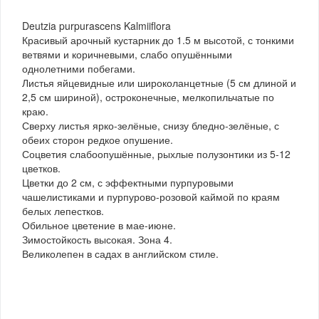
Deutzia purpurascens Kalmiiflora
Красивый арочный кустарник до 1.5 м высотой, с тонкими
ветвями и коричневыми, слабо опушёнными
однолетними побегами.
Листья яйцевидные или широколанцетные (5 см длиной и
2,5 см шириной), остроконечные, мелкопильчатые по
краю.
Сверху листья ярко-зелёные, снизу бледно-зелёные, с
обеих сторон редкое опушение.
Соцветия слабоопушённые, рыхлые полузонтики из 5-12
цветков.
Цветки до 2 см, с эффектными пурпуровыми
чашелистиками и пурпурово-розовой каймой по краям
белых лепестков.
Обильное цветение в мае-июне.
Зимостойкость высокая. Зона 4.
Великолепен в садах в английском стиле.