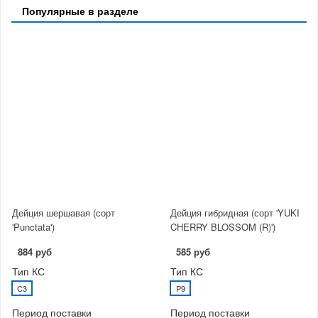
Популярные в разделе
Дейция шершавая (сорт
Дейция гибридная (сорт 'YUKI
'Punctata')
CHERRY BLOSSOM (R)')
884 руб
585 руб
Тип КС
Тип КС
C3
P9
Период поставки
Период поставки