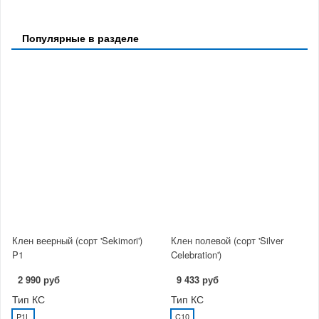
Популярные в разделе
Клен веерный (сорт 'Sekimori')
Клен полевой (сорт 'Silver
P1
Celebration')
2 990 руб
9 433 руб
Тип КС
Тип КС
P1L
C10