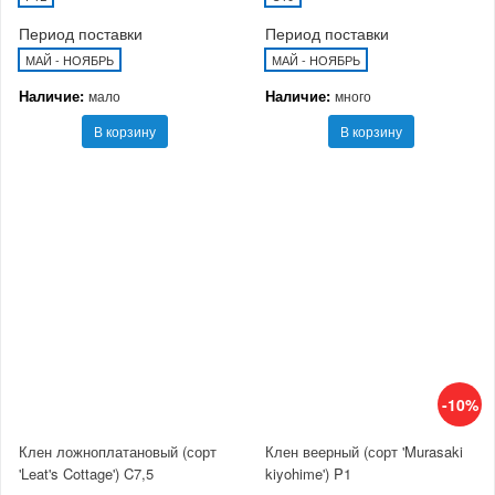
Период поставки
Период поставки
МАЙ - НОЯБРЬ
МАЙ - НОЯБРЬ
Наличие:
Наличие:
мало
много
В корзину
В корзину
-10%
Клен ложноплатановый (сорт
Клен веерный (сорт 'Murasaki
'Leat's Cottage') C7,5
kiyohime') P1