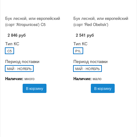
Бук лесной, или европейский
Бук лесной, или европейский
(сорт 'Atropunicea') C5
(сорт 'Red Obelisk')
2 846 руб
2 541 руб
Тип КС
Тип КС
C5
P1L
Период поставки
Период поставки
МАЙ - НОЯБРЬ
МАЙ - НОЯБРЬ
Наличие:
Наличие:
много
мало
В корзину
В корзину