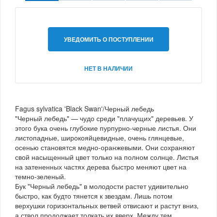
УВЕДОМИТЬ О ПОСТУПЛЕНИИ
НЕТ В НАЛИЧИИ
Fagus sylvatica 'Black Swan'/Черный лебедь
"Черный лебедь" — чудо среди "плачущих" деревьев. У
этого бука очень глубокие пурпурно-черные листья. Они
листопадные, широкояйцевидные, очень глянцевые,
осенью становятся медно-оранжевыми. Они сохраняют
свой насыщенный цвет только на полном солнце. Листья
на затененных частях дерева быстро меняют цвет на
темно-зеленый.
Бук "Черный лебедь" в молодости растет удивительно
быстро, как будто тянется к звездам. Лишь потом
верхушки горизонтальных ветвей отвисают и растут вниз,
а ствол продолжает толкать их вверх. Между тем,