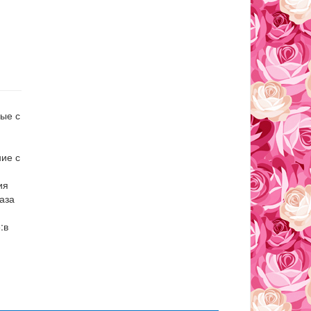
ные с
ние с
ия
аза
:в