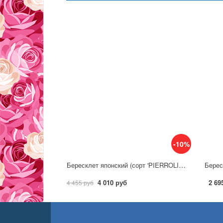
-10%
Бересклет японский (сорт 'PIERROLINO 'Heespierrolino')
4 010 руб
2 69
4 455 руб