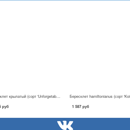
Бересклет крылатый (сорт 'Unforgetable Fire')
Бересклет hamiltonianus (сорт 'Koi
5 руб
1 587 руб