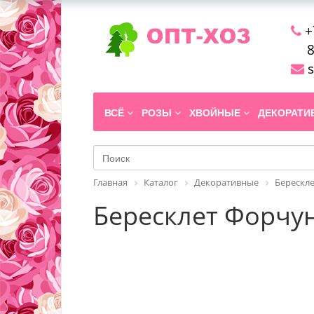
+
8
s
ВСЁ
РОЗЫ
ХВОЙНЫЕ
ДЕКОРАТ
Главная
Каталог
Декоративные
Берескле
Бересклет Форчуна