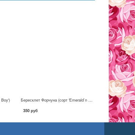
Бересклет Форчуна (сорт 'Emerald`n Gold')
 Boy')
350 руб