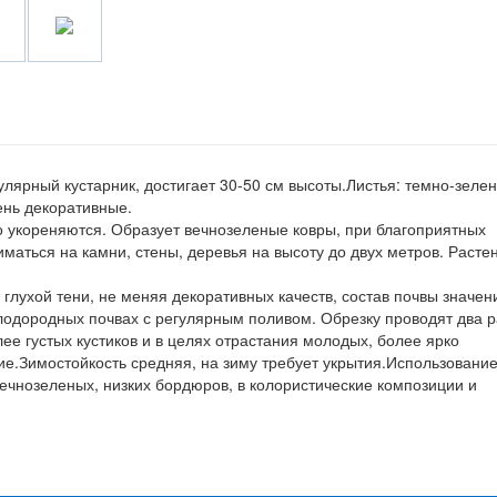
лярный кустарник, достигает 30-50 см высоты.Листья: темно-зеле
ень декоративные.
о укореняются. Образует вечнозеленые ковры, при благоприятных
маться на камни, стены, деревья на высоту до двух метров. Расте
 в глухой тени, не меняя декоративных качеств, состав почвы значен
плодородных почвах с регулярным поливом. Обрезку проводят два р
ее густых кустиков и в целях отрастания молодых, более ярко
е.Зимостойкость средняя, на зиму требует укрытия.Использование
вечнозеленых, низких бордюров, в колористические композиции и