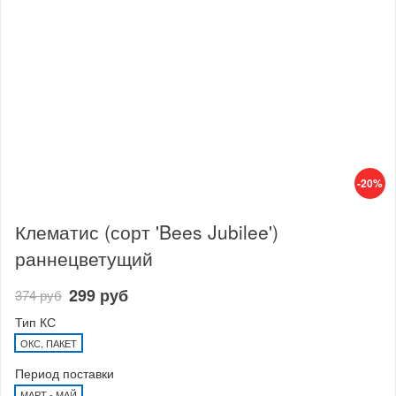
-20%
Клематис (сорт 'Bees Jubilee')
раннецветущий
299 руб
374 руб
Тип КС
ОКС, ПАКЕТ
Период поставки
МАРТ - МАЙ