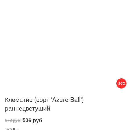
-20%
Клематис (сорт 'Azure Ball')
раннецветущий
536 руб
670 руб
Тип КС