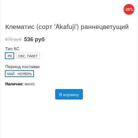
-20%
Клематис (сорт 'Akafuji') раннецветущий
536 руб
670 руб
Тип КС
P9
ОКС, ПАКЕТ
Период поставки
МАЙ - НОЯБРЬ
Наличие:
много
В корзину