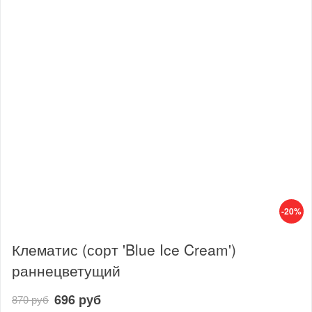
-20%
Клематис (сорт 'Blue Ice Cream')
раннецветущий
696 руб
870 руб