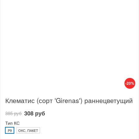
-20%
Клематис (сорт 'Girenas') раннецветущий
308 руб
385 руб
Тип КС
P9
ОКС, ПАКЕТ