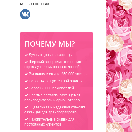
МЫ В СОЦСЕТЯХ
ПОЧЕМУ МЫ?
Лучшие цены на саженцы
Широкий ассортимент и новые
сорта лучших мировых селекций
Выполнили свыше 250 000 заказов
Более 14 лет успешной работы
Более 65 000 покупателей
Прямые поставки саженцев от
производителей и оригинаторов
Тщательная и надежная упаковка
саженцев для транспортировки
Накопительные скидки для
постоянных клиентов