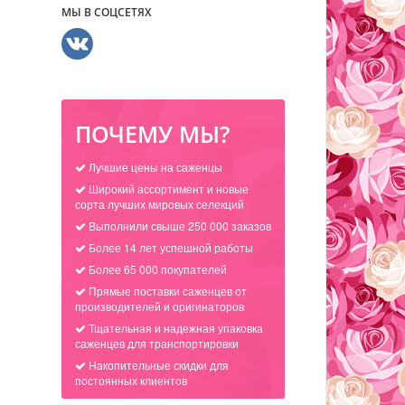
МЫ В СОЦСЕТЯХ
ПОЧЕМУ МЫ?
Лучшие цены на саженцы
Широкий ассортимент и новые
сорта лучших мировых селекций
Выполнили свыше 250 000 заказов
Более 14 лет успешной работы
Более 65 000 покупателей
Прямые поставки саженцев от
производителей и оригинаторов
Тщательная и надежная упаковка
саженцев для транспортировки
Накопительные скидки для
постоянных клиентов