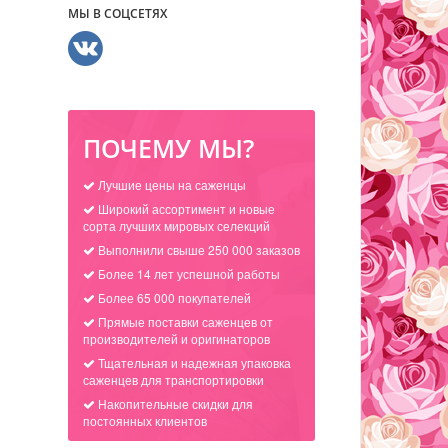
МЫ В СОЦСЕТЯХ
ПОЧЕМУ МЫ?
Лучшие цены на саженцы
Широкий ассортимент и новые
сорта лучших мировых селекций
Выполнили свыше 250 000 заказов
Более 14 лет успешной работы
Более 65 000 покупателей
Прямые поставки саженцев от
производителей и оригинаторов
Тщательная и надежная упаковка
саженцев для транспортировки
Накопительные скидки для
постоянных клиентов