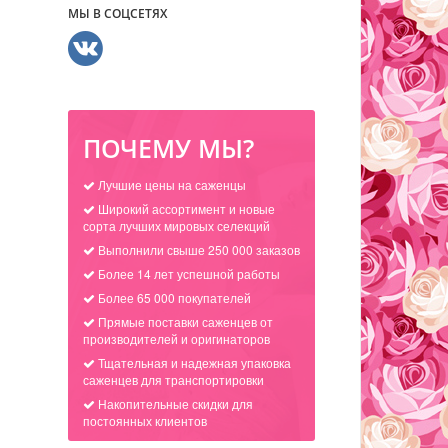
МЫ В СОЦСЕТЯХ
ПОЧЕМУ МЫ?
Лучшие цены на саженцы
Широкий ассортимент и новые
сорта лучших мировых селекций
Выполнили свыше 250 000 заказов
Более 14 лет успешной работы
Более 65 000 покупателей
Прямые поставки саженцев от
производителей и оригинаторов
Тщательная и надежная упаковка
саженцев для транспортировки
Накопительные скидки для
постоянных клиентов