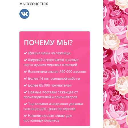
МЫ В СОЦСЕТЯХ
ПОЧЕМУ МЫ?
Лучшие цены на саженцы
Широкий ассортимент и новые
сорта лучших мировых селекций
Выполнили свыше 250 000 заказов
Более 14 лет успешной работы
Более 65 000 покупателей
Прямые поставки саженцев от
производителей и оригинаторов
Тщательная и надежная упаковка
саженцев для транспортировки
Накопительные скидки для
постоянных клиентов