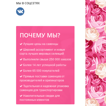
МЫ В СОЦСЕТЯХ
ПОЧЕМУ МЫ?
Лучшие цены на саженцы
Широкий ассортимент и новые
сорта лучших мировых селекций
Выполнили свыше 250 000 заказов
Более 14 лет успешной работы
Более 65 000 покупателей
Прямые поставки саженцев от
производителей и оригинаторов
Тщательная и надежная упаковка
саженцев для транспортировки
Накопительные скидки для
постоянных клиентов