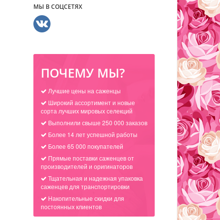
МЫ В СОЦСЕТЯХ
ПОЧЕМУ МЫ?
Лучшие цены на саженцы
Широкий ассортимент и новые
сорта лучших мировых селекций
Выполнили свыше 250 000 заказов
Более 14 лет успешной работы
Более 65 000 покупателей
Прямые поставки саженцев от
производителей и оригинаторов
Тщательная и надежная упаковка
саженцев для транспортировки
Накопительные скидки для
постоянных клиентов