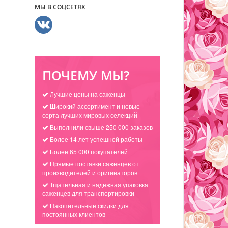
МЫ В СОЦСЕТЯХ
ПОЧЕМУ МЫ?
Лучшие цены на саженцы
Широкий ассортимент и новые
сорта лучших мировых селекций
Выполнили свыше 250 000 заказов
Более 14 лет успешной работы
Более 65 000 покупателей
Прямые поставки саженцев от
производителей и оригинаторов
Тщательная и надежная упаковка
саженцев для транспортировки
Накопительные скидки для
постоянных клиентов