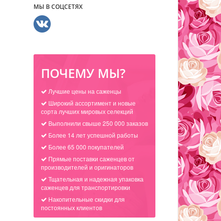
МЫ В СОЦСЕТЯХ
ПОЧЕМУ МЫ?
Лучшие цены на саженцы
Широкий ассортимент и новые
сорта лучших мировых селекций
Выполнили свыше 250 000 заказов
Более 14 лет успешной работы
Более 65 000 покупателей
Прямые поставки саженцев от
производителей и оригинаторов
Тщательная и надежная упаковка
саженцев для транспортировки
Накопительные скидки для
постоянных клиентов