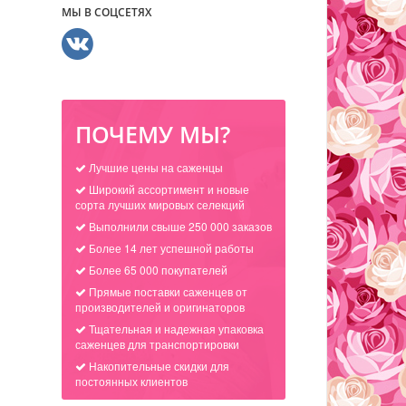
МЫ В СОЦСЕТЯХ
ПОЧЕМУ МЫ?
Лучшие цены на саженцы
Широкий ассортимент и новые
сорта лучших мировых селекций
Выполнили свыше 250 000 заказов
Более 14 лет успешной работы
Более 65 000 покупателей
Прямые поставки саженцев от
производителей и оригинаторов
Тщательная и надежная упаковка
саженцев для транспортировки
Накопительные скидки для
постоянных клиентов