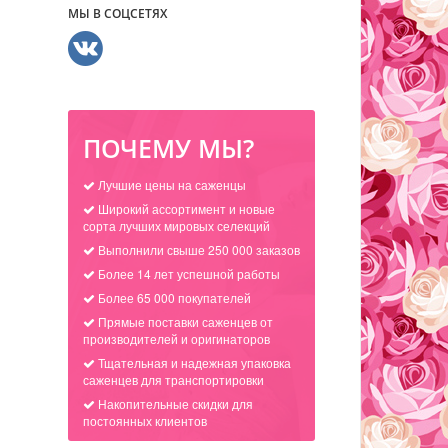
МЫ В СОЦСЕТЯХ
ПОЧЕМУ МЫ?
Лучшие цены на саженцы
Широкий ассортимент и новые
сорта лучших мировых селекций
Выполнили свыше 250 000 заказов
Более 14 лет успешной работы
Более 65 000 покупателей
Прямые поставки саженцев от
производителей и оригинаторов
Тщательная и надежная упаковка
саженцев для транспортировки
Накопительные скидки для
постоянных клиентов