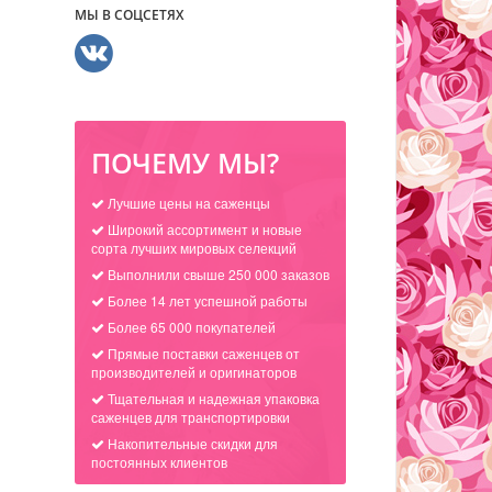
МЫ В СОЦСЕТЯХ
ПОЧЕМУ МЫ?
Лучшие цены на саженцы
Широкий ассортимент и новые
сорта лучших мировых селекций
Выполнили свыше 250 000 заказов
Более 14 лет успешной работы
Более 65 000 покупателей
Прямые поставки саженцев от
производителей и оригинаторов
Тщательная и надежная упаковка
саженцев для транспортировки
Накопительные скидки для
постоянных клиентов