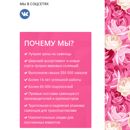
МЫ В СОЦСЕТЯХ
ПОЧЕМУ МЫ?
Лучшие цены на саженцы
Широкий ассортимент и новые
сорта лучших мировых селекций
Выполнили свыше 250 000 заказов
Более 14 лет успешной работы
Более 65 000 покупателей
Прямые поставки саженцев от
производителей и оригинаторов
Тщательная и надежная упаковка
саженцев для транспортировки
Накопительные скидки для
постоянных клиентов