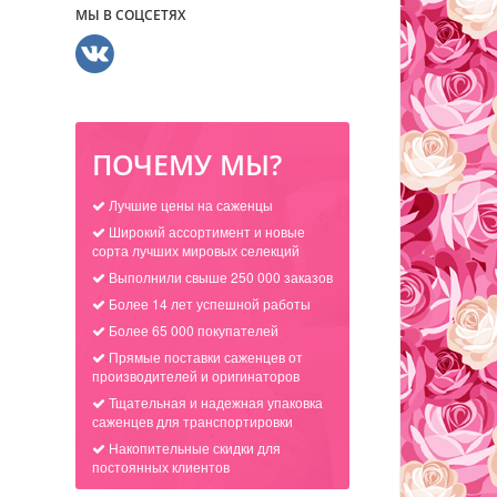
МЫ В СОЦСЕТЯХ
ПОЧЕМУ МЫ?
Лучшие цены на саженцы
Широкий ассортимент и новые
сорта лучших мировых селекций
Выполнили свыше 250 000 заказов
Более 14 лет успешной работы
Более 65 000 покупателей
Прямые поставки саженцев от
производителей и оригинаторов
Тщательная и надежная упаковка
саженцев для транспортировки
Накопительные скидки для
постоянных клиентов