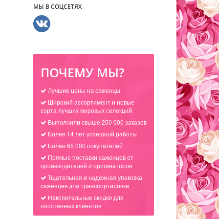
МЫ В СОЦСЕТЯХ
ПОЧЕМУ МЫ?
Лучшие цены на саженцы
Широкий ассортимент и новые
сорта лучших мировых селекций
Выполнили свыше 250 000 заказов
Более 14 лет успешной работы
Более 65 000 покупателей
Прямые поставки саженцев от
производителей и оригинаторов
Тщательная и надежная упаковка
саженцев для транспортировки
Накопительные скидки для
постоянных клиентов