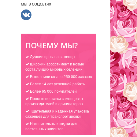
МЫ В СОЦСЕТЯХ
ПОЧЕМУ МЫ?
Лучшие цены на саженцы
Широкий ассортимент и новые
сорта лучших мировых селекций
Выполнили свыше 250 000 заказов
Более 14 лет успешной работы
Более 65 000 покупателей
Прямые поставки саженцев от
производителей и оригинаторов
Тщательная и надежная упаковка
саженцев для транспортировки
Накопительные скидки для
постоянных клиентов