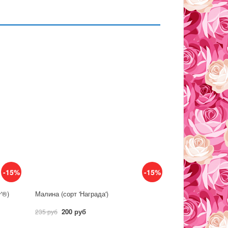
-15%
-15%
y'®)
Малина (сорт 'Награда')
200 руб
235 руб