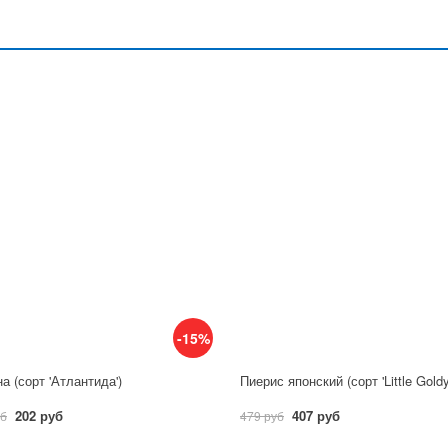
-15%
а (сорт 'Атлантида')
Пиерис японский (сорт 'Little Gold
202 руб
407 руб
уб
479 руб