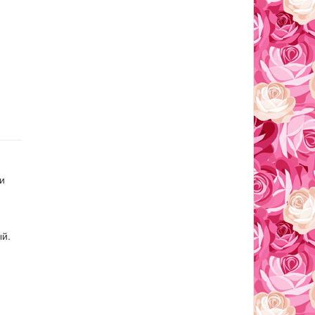
и
ый.