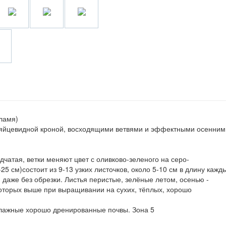
Пламя)
 яйцевидной кроной, восходящими ветвями и эффектными осенним
дчатая, ветки меняют цвет с оливково-зеленого на серо-
5 см)состоит из 9-13 узких листочков, около 5-10 см в длину кажд
й даже без обрезки. Листья перистые, зелёные летом, осенью -
которых выше при выращивании на сухих, тёплых, хорошо
лажные хорошо дренированные почвы. Зона 5