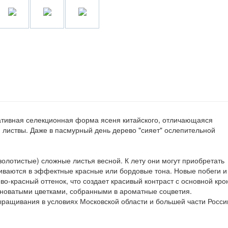
оративная селекционная форма ясеня китайского, отличающаяся
й листвы. Даже в пасмурный день дерево "сияет" ослепительной
олотистые) сложные листья весной. К лету они могут приобретать
иваются в эффектные красные или бордовые тона. Новые побеги и
о-красный оттенок, что создает красивый контраст с основной кро
еноватыми цветками, собранными в ароматные соцветия.
ыращивания в условиях Московской области и большей части Росси