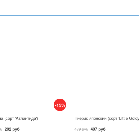
-15%
а (сорт 'Атлантида')
Пиерис японский (сорт 'Little Gold
202 руб
407 руб
уб
479 руб