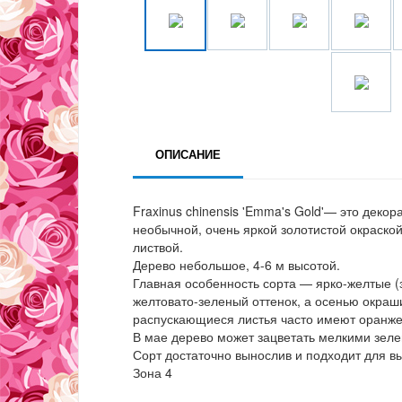
ОПИСАНИЕ
Fraxinus chinensis 'Emma's Gold'— это дек
необычной, очень яркой золотистой окраско
листвой.
Дерево небольшое, 4-6 м высотой.
Главная особенность сорта — ярко-желтые (з
желтовато-зеленый оттенок, а осенью окраш
распускающиеся листья часто имеют оранжев
В мае дерево может зацветать мелкими зел
Сорт достаточно вынослив и подходит для в
Зона 4