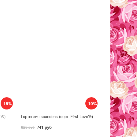
-15%
-10%
y'®)
Гортензия scandens (сорт 'First Love'®)
741 руб
823 руб