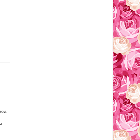
ной.
и.