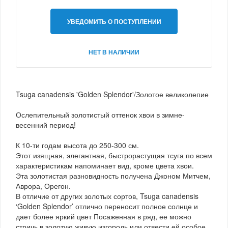
УВЕДОМИТЬ О ПОСТУПЛЕНИИ
НЕТ В НАЛИЧИИ
Tsuga canadensis 'Golden Splendor'/Золотое великолепие
Ослепительный золотистый оттенок хвои в зимне-
весенний период!
К 10-ти годам высота до 250-300 см.
Этот изящная, элегантная, быстрорастущая тсуга по всем
характеристикам напоминает вид, кроме цвета хвои.
Эта золотистая разновидность получена Джоном Митчем,
Аврора, Орегон.
В отличие от других золотых сортов, Tsuga canadensis
‘Golden Splendor’ отлично переносит полное солнце и
дает более яркий цвет Посаженная в ряд, ее можно
стричь в золотую живую изгородь или отвести ей особое