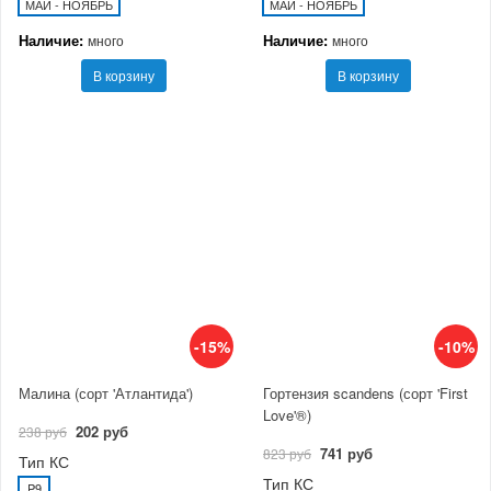
МАЙ - НОЯБРЬ
МАЙ - НОЯБРЬ
Наличие:
Наличие:
много
много
В корзину
В корзину
-15%
-10%
Малина (сорт 'Атлантида')
Гортензия scandens (сорт 'First
Love'®)
202 руб
238 руб
741 руб
823 руб
Тип КС
Тип КС
P9