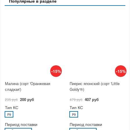
Популярные в разделе
-15%
-15%
Малина (сорт 'Оранжевая
Пиерис японский (сорт 'Little
сладкая')
Goldy'®)
200 руб
407 руб
235 руб
479 руб
Тип КС
Тип КС
P9
P9
Период поставки
Период поставки