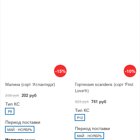
-15%
-10%
Малина (сорт 'Атлантида')
Гортензия scandens (сорт 'First
Love'®)
202 руб
238 руб
741 руб
823 руб
Тип КС
Тип КС
P9
P12
Период поставки
Период поставки
МАЙ - НОЯБРЬ
МАЙ - НОЯБРЬ
Наличие:
много