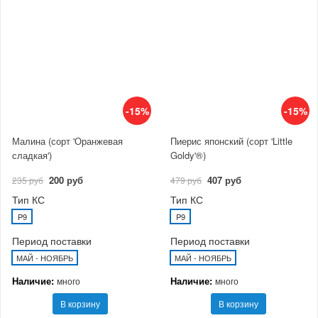
-15%
-15%
Малина (сорт 'Оранжевая
Пиерис японский (сорт 'Little
сладкая')
Goldy'®)
200 руб
407 руб
235 руб
479 руб
Тип КС
Тип КС
P9
P9
Период поставки
Период поставки
МАЙ - НОЯБРЬ
МАЙ - НОЯБРЬ
Наличие:
Наличие:
много
много
В корзину
В корзину