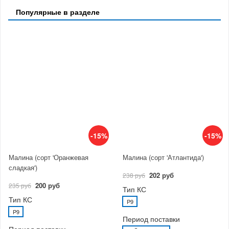
Популярные в разделе
-15%
-15%
Малина (сорт 'Оранжевая
Малина (сорт 'Атлантида')
сладкая')
202 руб
238 руб
200 руб
235 руб
Тип КС
Тип КС
P9
P9
Период поставки